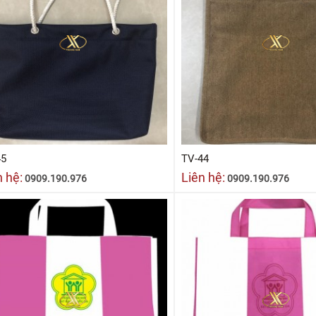
45
TV-44
n hệ:
Liên hệ:
0909.190.976
0909.190.976