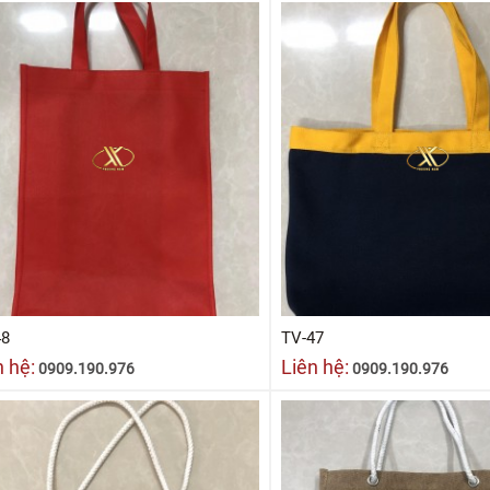
48
TV-47
n hệ:
Liên hệ:
0909.190.976
0909.190.976