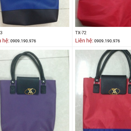
73
TX-72
n hệ:
Liên hệ:
0909.190.976
0909.190.976