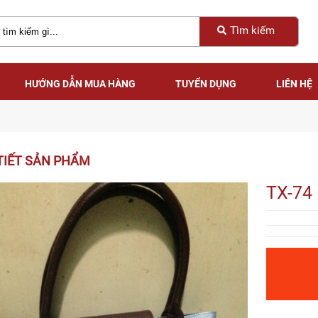
Tìm kiếm
HƯỚNG DẪN MUA HÀNG
TUYỂN DỤNG
LIÊN HỆ
HƯỚNG DẪN MUA HÀNG
TUYỂN DỤNG
LIÊN HỆ
TIẾT SẢN PHẨM
TX-74