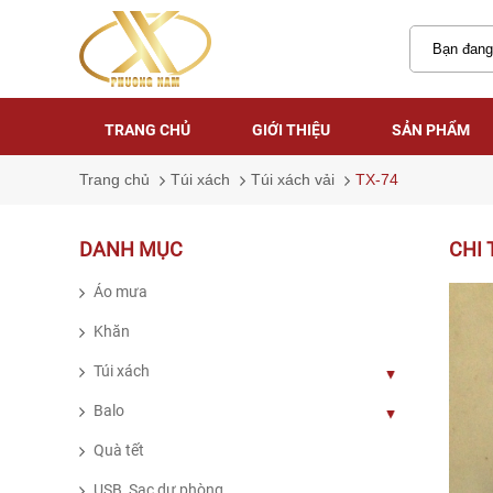
TRANG CHỦ
GIỚI THIỆU
SẢN PHẨM
TRANG CHỦ
GIỚI THIỆU
SẢN PHẨM
Trang chủ
Túi xách
Túi xách vải
TX-74
DANH MỤC
CHI 
Áo mưa
Khăn
Túi xách
Balo
Quà tết
USB, Sạc dự phòng