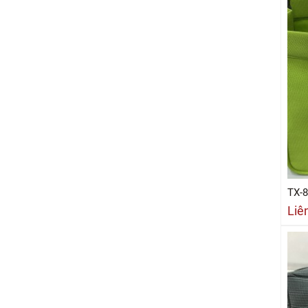
TX-
Liê