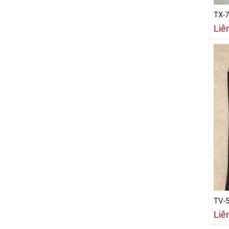
TX-
Liê
TV-
Liê