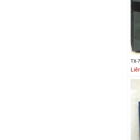
TX-
Liê