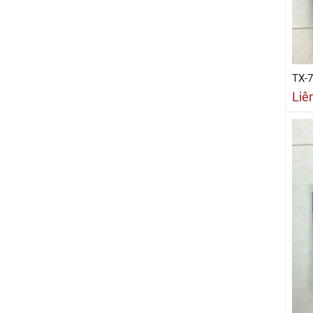
TX-
Liê