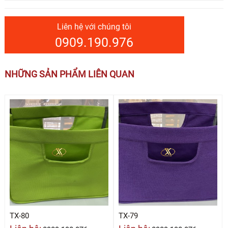
Liên hệ với chúng tôi
0909.190.976
NHỮNG SẢN PHẨM LIÊN QUAN
TX-80
TX-79