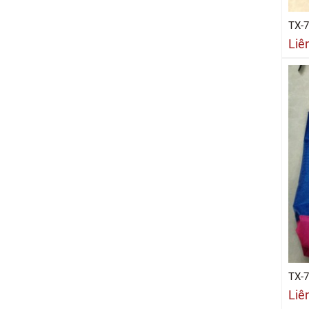
TX-
Liê
TX-
Liê