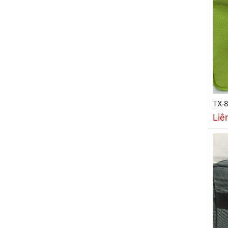
TX-
Liê