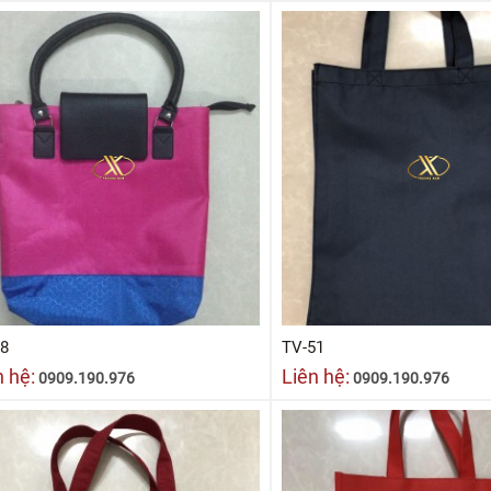
68
TV-51
n hệ:
Liên hệ:
0909.190.976
0909.190.976