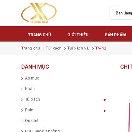
TRANG CHỦ
GIỚI THIỆU
SẢN PHẨM
TRANG CHỦ
GIỚI THIỆU
SẢN PHẨM
Trang chủ
Túi xách
Túi xách vải
TV-41
DANH MỤC
CHI 
Áo mưa
Khăn
Túi xách
Balo
Quà tết
USB, Sạc dự phòng