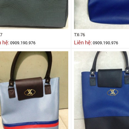
77
TX-76
n hệ:
Liên hệ:
0909.190.976
0909.190.976