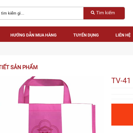
Tìm kiếm
HƯỚNG DẪN MUA HÀNG
TUYỂN DỤNG
LIÊN HỆ
HƯỚNG DẪN MUA HÀNG
TUYỂN DỤNG
LIÊN HỆ
TIẾT SẢN PHẨM
TV-41