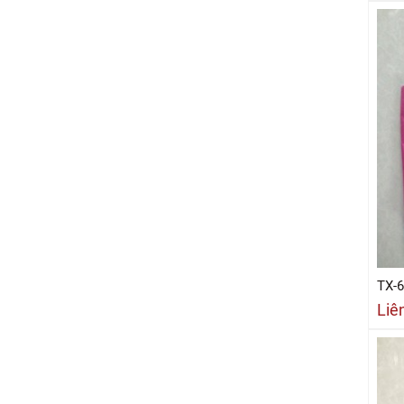
TX-
Liê