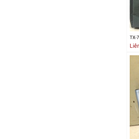
TX-
Liê