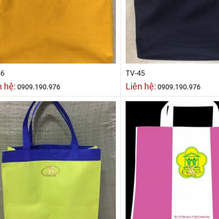
46
TV-45
n hệ:
Liên hệ:
0909.190.976
0909.190.976