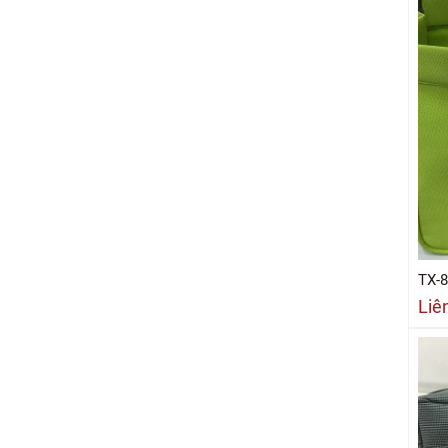
TX-
Liê