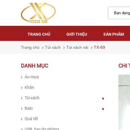
TRANG CHỦ
GIỚI THIỆU
SẢN PHẨM
TRANG CHỦ
GIỚI THIỆU
SẢN PHẨM
Trang chủ
Túi xách
Túi xách vải
TX-69
DANH MỤC
CHI 
Áo mưa
Khăn
Túi xách
Balo
Quà tết
USB, Sạc dự phòng