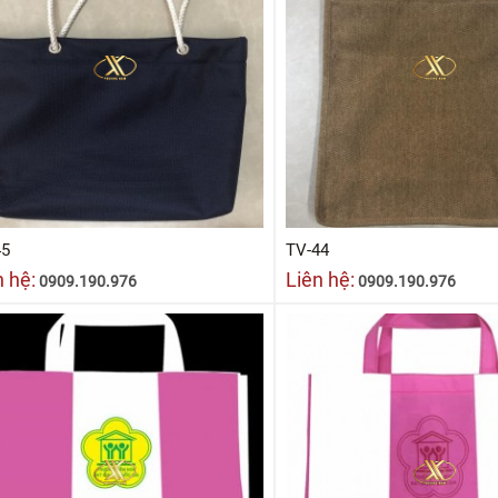
45
TV-44
n hệ:
Liên hệ:
0909.190.976
0909.190.976