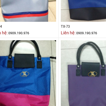
74
TX-73
n hệ:
Liên hệ:
0909.190.976
0909.190.976