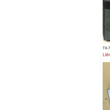
TX-
Liê