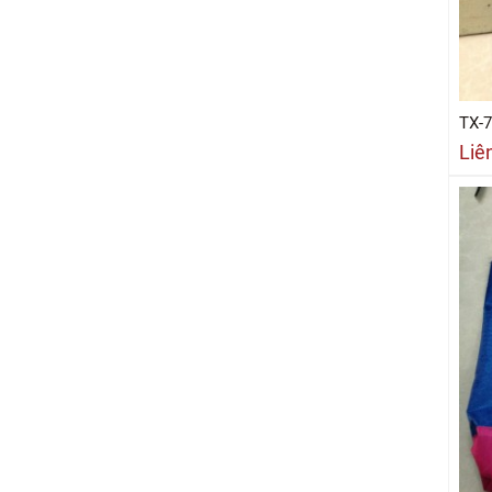
TX-
Liê