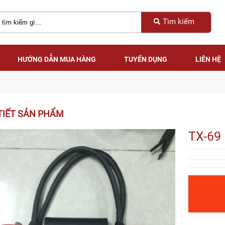
Tìm kiếm
HƯỚNG DẪN MUA HÀNG
TUYỂN DỤNG
LIÊN HỆ
HƯỚNG DẪN MUA HÀNG
TUYỂN DỤNG
LIÊN HỆ
TIẾT SẢN PHẨM
TX-69