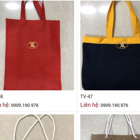
48
TV-47
n hệ:
Liên hệ:
0909.190.976
0909.190.976