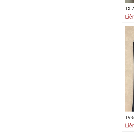
TX-
Liê
TV-
Liê